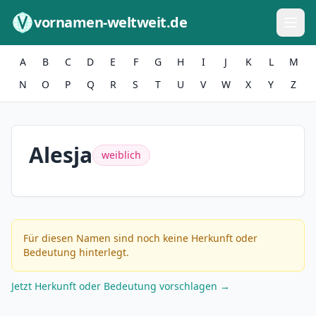
Zum Inhalt springen
vornamen-weltweit.de
A
B
C
D
E
F
G
H
I
J
K
L
M
N
O
P
Q
R
S
T
U
V
W
X
Y
Z
Alesja
weiblich
Für diesen Namen sind noch keine Herkunft oder
Bedeutung hinterlegt.
Jetzt Herkunft oder Bedeutung vorschlagen →