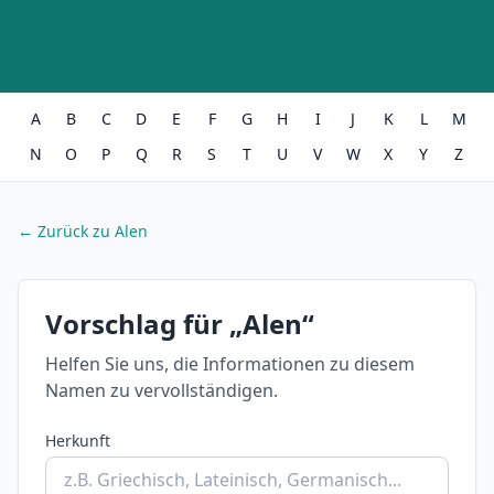
A
B
C
D
E
F
G
H
I
J
K
L
M
N
O
P
Q
R
S
T
U
V
W
X
Y
Z
← Zurück zu Alen
Vorschlag für „Alen“
Helfen Sie uns, die Informationen zu diesem
Namen zu vervollständigen.
Herkunft