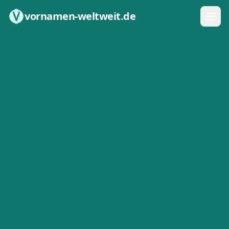
Zum Inhalt springen
vornamen-weltweit.de