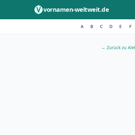
Zum Inhalt springen
vornamen-weltweit.de
A
B
C
D
E
F
← Zurück zu Ale