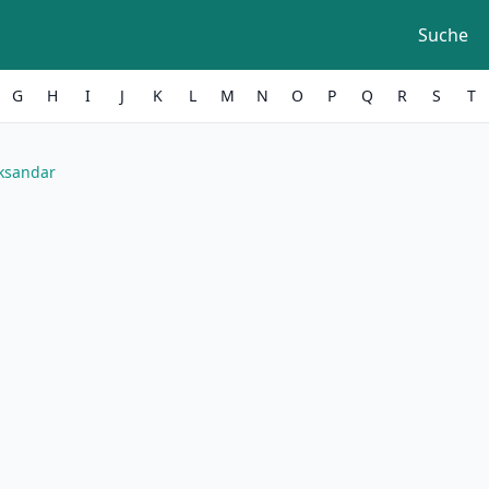
Suche
G
H
I
J
K
L
M
N
O
P
Q
R
S
T
ksandar