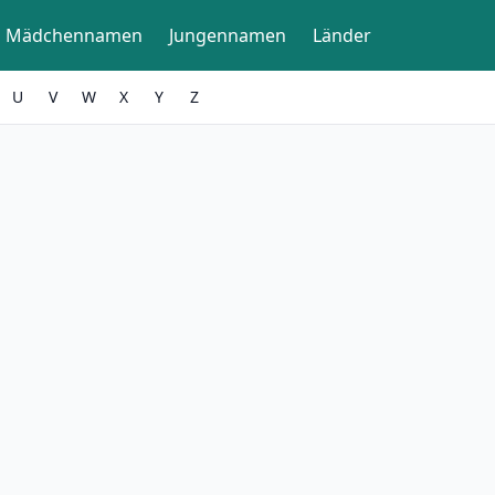
Mädchennamen
Jungennamen
Länder
U
V
W
X
Y
Z