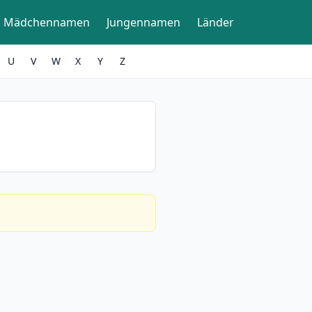
Mädchennamen
Jungennamen
Länder
U
V
W
X
Y
Z