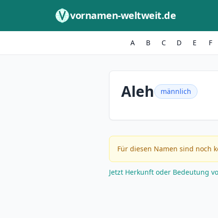
Zum Inhalt springen
vornamen-weltweit.de
A
B
C
D
E
F
Aleh
männlich
Für diesen Namen sind noch k
Jetzt Herkunft oder Bedeutung v