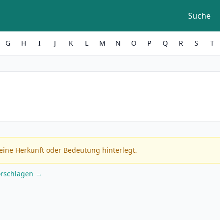
Suche
G
H
I
J
K
L
M
N
O
P
Q
R
S
T
eine Herkunft oder Bedeutung hinterlegt.
orschlagen →