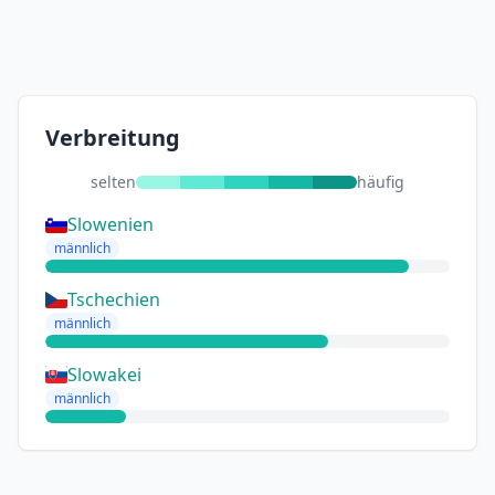
Verbreitung
selten
häufig
Slowenien
männlich
Tschechien
männlich
Slowakei
männlich