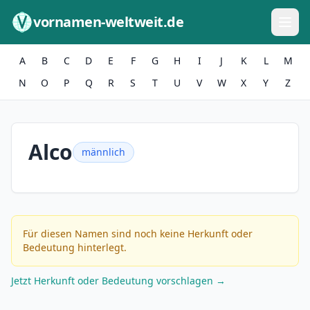
Zum Inhalt springen
vornamen-weltweit.de
A
B
C
D
E
F
G
H
I
J
K
L
M
N
O
P
Q
R
S
T
U
V
W
X
Y
Z
Alco
männlich
Für diesen Namen sind noch keine Herkunft oder
Bedeutung hinterlegt.
Jetzt Herkunft oder Bedeutung vorschlagen →