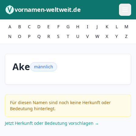
Zum Inhalt springen
vornamen-weltweit.de
A
B
C
D
E
F
G
H
I
J
K
L
M
N
O
P
Q
R
S
T
U
V
W
X
Y
Z
Ake
männlich
Für diesen Namen sind noch keine Herkunft oder
Bedeutung hinterlegt.
Jetzt Herkunft oder Bedeutung vorschlagen →