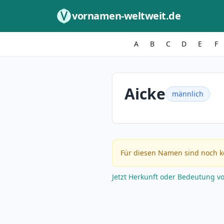
Zum Inhalt springen
vornamen-weltweit.de
A
B
C
D
E
F
Aicke
männlich
Für diesen Namen sind noch k
Jetzt Herkunft oder Bedeutung v