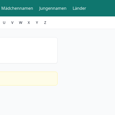
Mädchennamen
Jungennamen
Länder
U
V
W
X
Y
Z