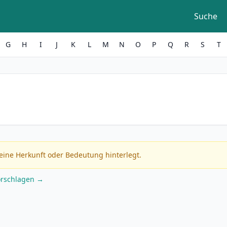
Suche
G
H
I
J
K
L
M
N
O
P
Q
R
S
T
eine Herkunft oder Bedeutung hinterlegt.
orschlagen →