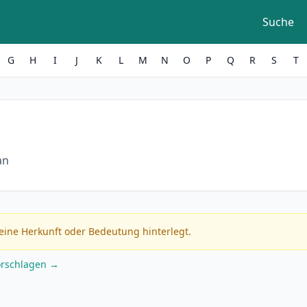
Suche
G
H
I
J
K
L
M
N
O
P
Q
R
S
T
an
eine Herkunft oder Bedeutung hinterlegt.
orschlagen →