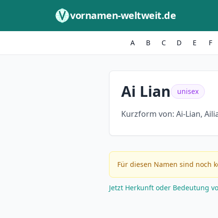
Zum Inhalt springen
vornamen-weltweit.de
A
B
C
D
E
F
Ai Lian
unisex
Kurzform von:
Ai-Lian, Aili
Für diesen Namen sind noch k
Jetzt Herkunft oder Bedeutung v