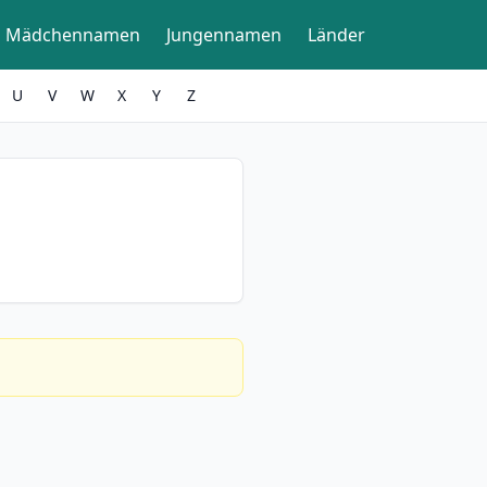
Mädchennamen
Jungennamen
Länder
U
V
W
X
Y
Z