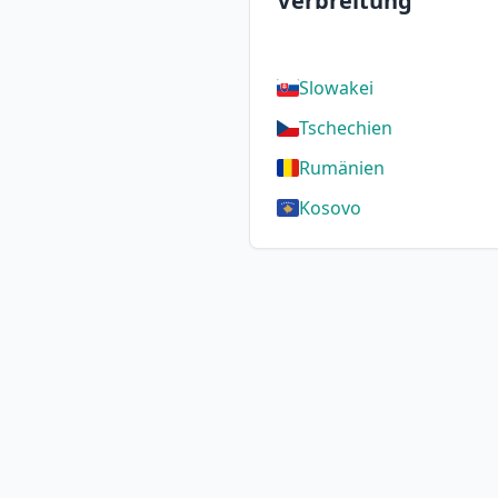
Verbreitung
Slowakei
Tschechien
Rumänien
Kosovo