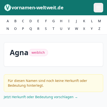
Zum Inhalt springen
vornamen-weltweit.de
A
B
C
D
E
F
G
H
I
J
K
L
M
N
O
P
Q
R
S
T
U
V
W
X
Y
Z
Agna
weiblich
Für diesen Namen sind noch keine Herkunft oder
Bedeutung hinterlegt.
Jetzt Herkunft oder Bedeutung vorschlagen →