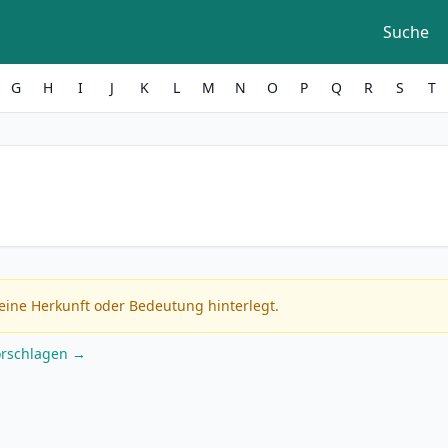
Suche
G
H
I
J
K
L
M
N
O
P
Q
R
S
T
eine Herkunft oder Bedeutung hinterlegt.
orschlagen →