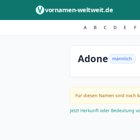
Zum Inhalt springen
vornamen-weltweit.de
A
B
C
D
E
F
Adone
männlich
Für diesen Namen sind noch k
Jetzt Herkunft oder Bedeutung v