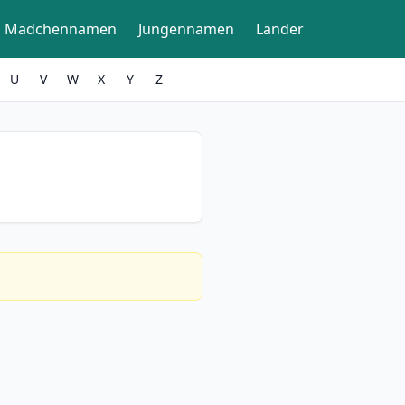
Mädchennamen
Jungennamen
Länder
U
V
W
X
Y
Z