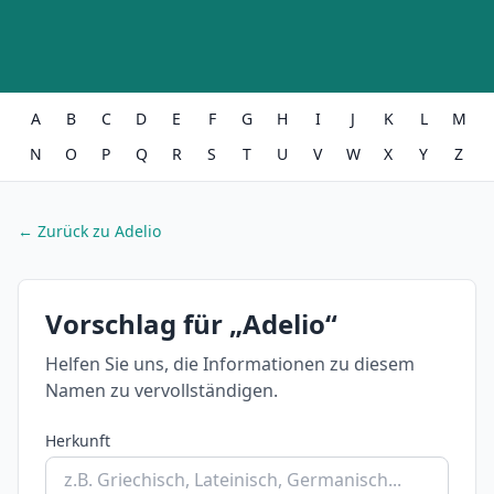
A
B
C
D
E
F
G
H
I
J
K
L
M
N
O
P
Q
R
S
T
U
V
W
X
Y
Z
← Zurück zu Adelio
Vorschlag für „Adelio“
Helfen Sie uns, die Informationen zu diesem
Namen zu vervollständigen.
Herkunft