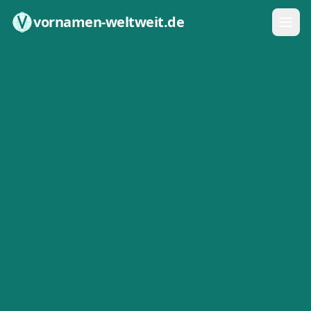
Zum Inhalt springen
vornamen-weltweit.de