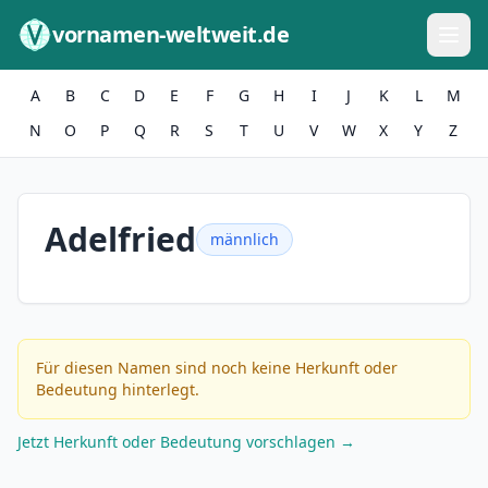
Zum Inhalt springen
vornamen-weltweit.de
A
B
C
D
E
F
G
H
I
J
K
L
M
N
O
P
Q
R
S
T
U
V
W
X
Y
Z
Adelfried
männlich
Für diesen Namen sind noch keine Herkunft oder
Bedeutung hinterlegt.
Jetzt Herkunft oder Bedeutung vorschlagen →