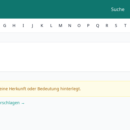
Suche
G
H
I
J
K
L
M
N
O
P
Q
R
S
T
eine Herkunft oder Bedeutung hinterlegt.
orschlagen →