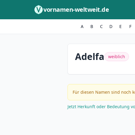
Zum Inhalt springen
vornamen-weltweit.de
A
B
C
D
E
F
Adelfa
weiblich
Für diesen Namen sind noch k
Jetzt Herkunft oder Bedeutung v