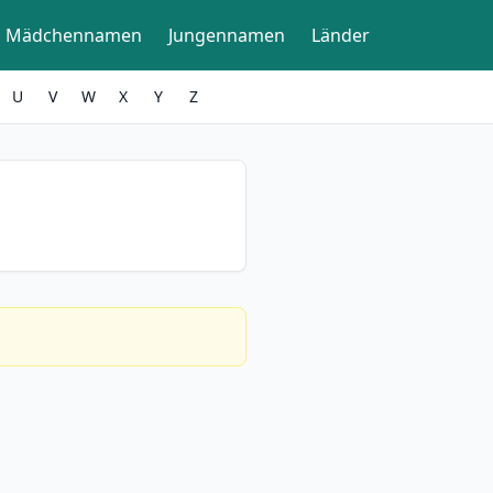
Mädchennamen
Jungennamen
Länder
U
V
W
X
Y
Z