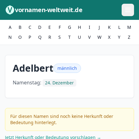
Zum Inhalt springen
vornamen-weltweit.de
A
B
C
D
E
F
G
H
I
J
K
L
M
N
O
P
Q
R
S
T
U
V
W
X
Y
Z
Adelbert
männlich
Namenstag:
24. Dezember
Für diesen Namen sind noch keine Herkunft oder
Bedeutung hinterlegt.
Jetzt Herkunft oder Bedeutung vorschlagen →