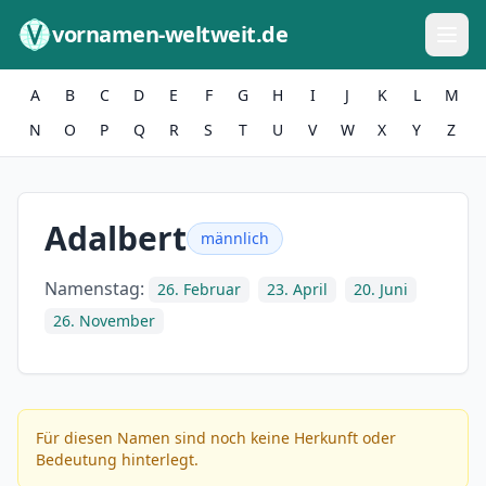
Zum Inhalt springen
vornamen-weltweit.de
A
B
C
D
E
F
G
H
I
J
K
L
M
N
O
P
Q
R
S
T
U
V
W
X
Y
Z
Adalbert
männlich
Namenstag:
26. Februar
23. April
20. Juni
26. November
Für diesen Namen sind noch keine Herkunft oder
Bedeutung hinterlegt.