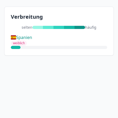
Verbreitung
selten
häufig
Spanien
weiblich