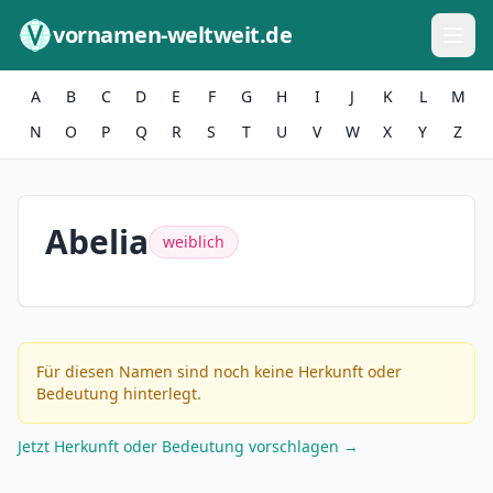
Zum Inhalt springen
vornamen-weltweit.de
A
B
C
D
E
F
G
H
I
J
K
L
M
N
O
P
Q
R
S
T
U
V
W
X
Y
Z
Abelia
weiblich
Für diesen Namen sind noch keine Herkunft oder
Bedeutung hinterlegt.
Jetzt Herkunft oder Bedeutung vorschlagen →