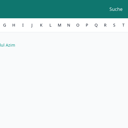
Suche
G
H
I
J
K
L
M
N
O
P
Q
R
S
T
dul Azim