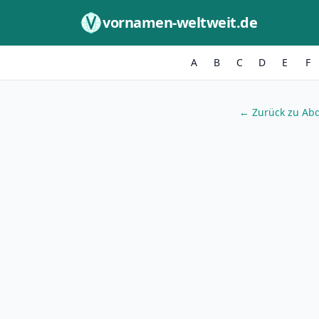
Zum Inhalt springen
vornamen-weltweit.de
A
B
C
D
E
F
← Zurück zu Ab