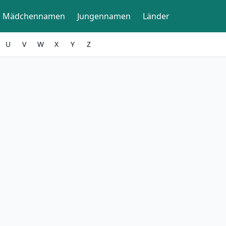
Mädchennamen
Jungennamen
Länder
U
V
W
X
Y
Z