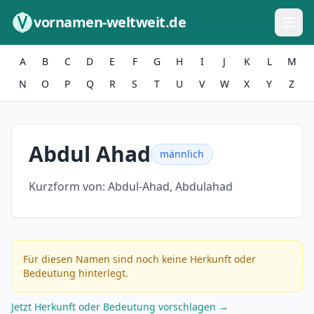
Zum Inhalt springen
vornamen-weltweit.de
A
B
C
D
E
F
G
H
I
J
K
L
M
N
O
P
Q
R
S
T
U
V
W
X
Y
Z
Abdul Ahad
männlich
Kurzform von:
Abdul-Ahad, Abdulahad
Für diesen Namen sind noch keine Herkunft oder
Bedeutung hinterlegt.
Jetzt Herkunft oder Bedeutung vorschlagen →