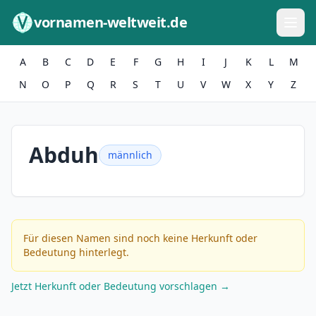
Zum Inhalt springen
vornamen-weltweit.de
A
B
C
D
E
F
G
H
I
J
K
L
M
N
O
P
Q
R
S
T
U
V
W
X
Y
Z
Abduh
männlich
Für diesen Namen sind noch keine Herkunft oder
Bedeutung hinterlegt.
Jetzt Herkunft oder Bedeutung vorschlagen →