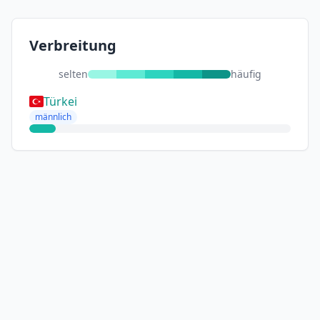
Verbreitung
selten
häufig
Türkei
männlich