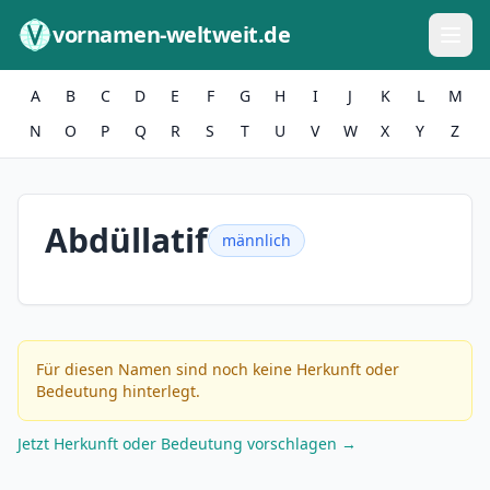
Zum Inhalt springen
vornamen-weltweit.de
A
B
C
D
E
F
G
H
I
J
K
L
M
N
O
P
Q
R
S
T
U
V
W
X
Y
Z
Abdüllatif
männlich
Für diesen Namen sind noch keine Herkunft oder
Bedeutung hinterlegt.
Jetzt Herkunft oder Bedeutung vorschlagen →