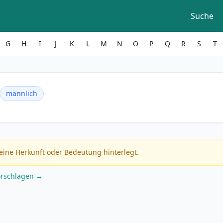
Suche
G
H
I
J
K
L
M
N
O
P
Q
R
S
T
männlich
eine Herkunft oder Bedeutung hinterlegt.
orschlagen →