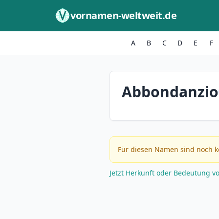
Zum Inhalt springen
vornamen-weltweit.de
A
B
C
D
E
F
Abbondanzio
Für diesen Namen sind noch k
Jetzt Herkunft oder Bedeutung v