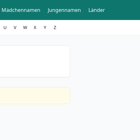
Mädchennamen
Jungennamen
Länder
U
V
W
X
Y
Z