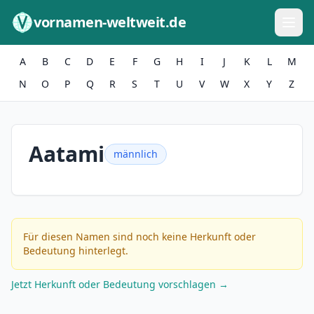
Zum Inhalt springen
vornamen-weltweit.de
A
B
C
D
E
F
G
H
I
J
K
L
M
N
O
P
Q
R
S
T
U
V
W
X
Y
Z
Aatami
männlich
Für diesen Namen sind noch keine Herkunft oder
Bedeutung hinterlegt.
Jetzt Herkunft oder Bedeutung vorschlagen →