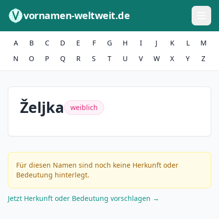
Zum Inhalt springen
vornamen-weltweit.de
A
B
C
D
E
F
G
H
I
J
K
L
M
N
O
P
Q
R
S
T
U
V
W
X
Y
Z
Željka
weiblich
Für diesen Namen sind noch keine Herkunft oder
Bedeutung hinterlegt.
Jetzt Herkunft oder Bedeutung vorschlagen →