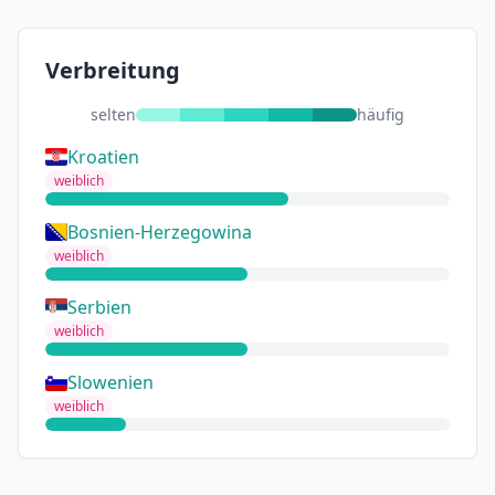
Verbreitung
selten
häufig
Kroatien
weiblich
Bosnien-Herzegowina
weiblich
Serbien
weiblich
Slowenien
weiblich