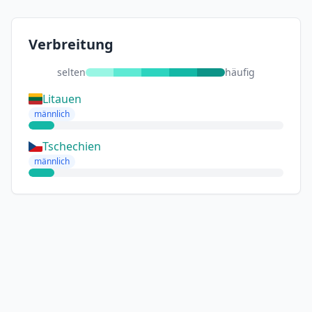
Verbreitung
selten
häufig
Litauen
männlich
Tschechien
männlich