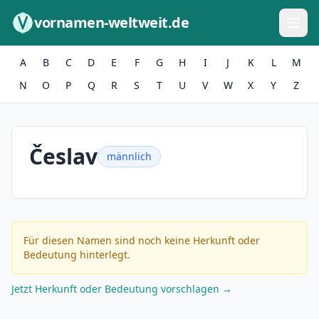
Zum Inhalt springen
vornamen-weltweit.de
A
B
C
D
E
F
G
H
I
J
K
L
M
N
O
P
Q
R
S
T
U
V
W
X
Y
Z
Česlav
männlich
Für diesen Namen sind noch keine Herkunft oder
Bedeutung hinterlegt.
Jetzt Herkunft oder Bedeutung vorschlagen →