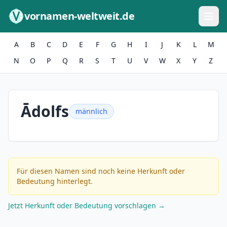
Zum Inhalt springen
vornamen-weltweit.de
A
B
C
D
E
F
G
H
I
J
K
L
M
N
O
P
Q
R
S
T
U
V
W
X
Y
Z
Ādolfs
männlich
Für diesen Namen sind noch keine Herkunft oder
Bedeutung hinterlegt.
Jetzt Herkunft oder Bedeutung vorschlagen →