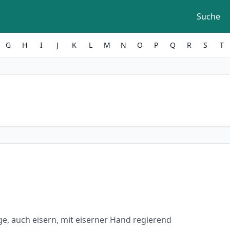
Suche
G
H
I
J
K
L
M
N
O
P
Q
R
S
T
ge, auch eisern, mit eiserner Hand regierend