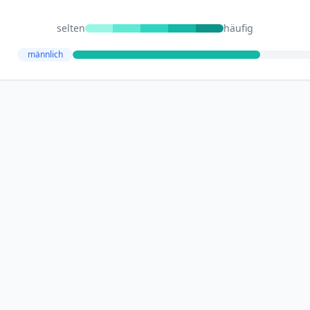
selten
häufig
männlich