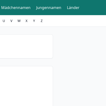
Mädchennamen
Jungennamen
Länder
U
V
W
X
Y
Z