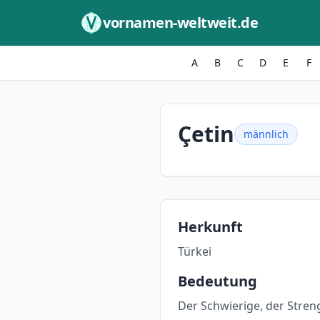
Zum Inhalt springen
vornamen-weltweit.de
A
B
C
D
E
F
Çetin
männlich
Herkunft
Türkei
Bedeutung
Der Schwierige, der Stren