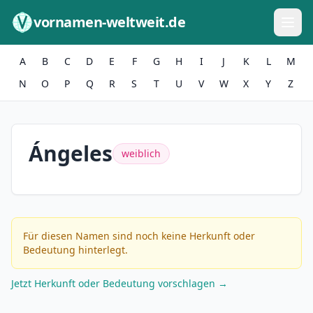
Zum Inhalt springen
vornamen-weltweit.de
A
B
C
D
E
F
G
H
I
J
K
L
M
N
O
P
Q
R
S
T
U
V
W
X
Y
Z
Ángeles
weiblich
Für diesen Namen sind noch keine Herkunft oder
Bedeutung hinterlegt.
Jetzt Herkunft oder Bedeutung vorschlagen →