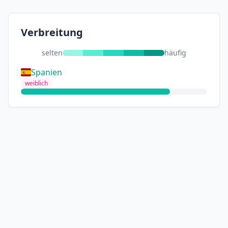
Verbreitung
selten
häufig
Spanien
weiblich