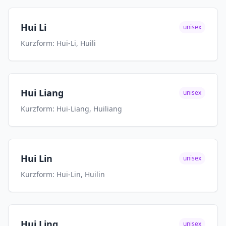
Hui Li
unisex
Kurzform: Hui-Li, Huili
Hui Liang
unisex
Kurzform: Hui-Liang, Huiliang
Hui Lin
unisex
Kurzform: Hui-Lin, Huilin
Hui Ling
unisex