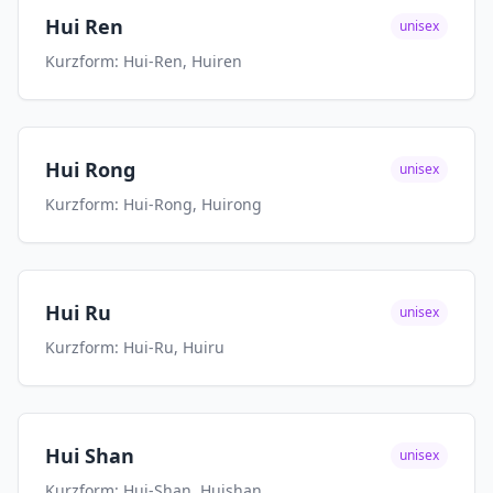
Hui Ren
unisex
Kurzform: Hui-Ren, Huiren
Hui Rong
unisex
Kurzform: Hui-Rong, Huirong
Hui Ru
unisex
Kurzform: Hui-Ru, Huiru
Hui Shan
unisex
Kurzform: Hui-Shan, Huishan