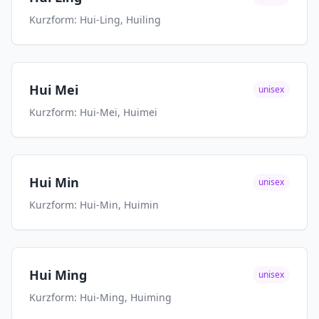
Kurzform: Hui-Ling, Huiling
Hui Mei
unisex
Kurzform: Hui-Mei, Huimei
Hui Min
unisex
Kurzform: Hui-Min, Huimin
Hui Ming
unisex
Kurzform: Hui-Ming, Huiming