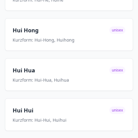
Hui Hong
unisex
Kurzform: Hui-Hong, Huihong
Hui Hua
unisex
Kurzform: Hui-Hua, Huihua
Hui Hui
unisex
Kurzform: Hui-Hui, Huihui