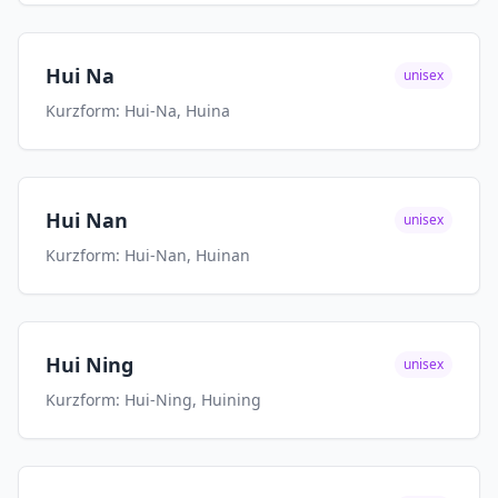
Hui Na
unisex
Kurzform: Hui-Na, Huina
Hui Nan
unisex
Kurzform: Hui-Nan, Huinan
Hui Ning
unisex
Kurzform: Hui-Ning, Huining