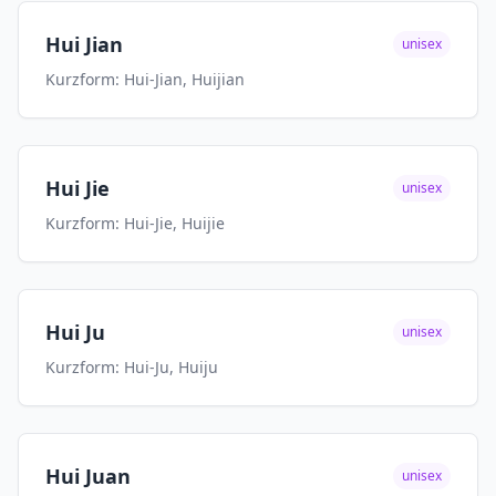
Hui Jian
unisex
Kurzform: Hui-Jian, Huijian
Hui Jie
unisex
Kurzform: Hui-Jie, Huijie
Hui Ju
unisex
Kurzform: Hui-Ju, Huiju
Hui Juan
unisex