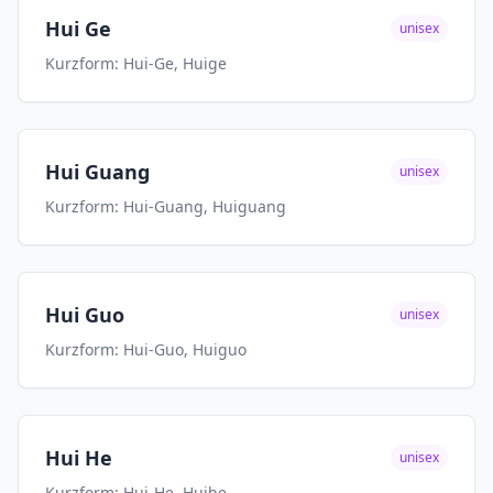
Hui Ge
unisex
Kurzform: Hui-Ge, Huige
Hui Guang
unisex
Kurzform: Hui-Guang, Huiguang
Hui Guo
unisex
Kurzform: Hui-Guo, Huiguo
Hui He
unisex
Kurzform: Hui-He, Huihe