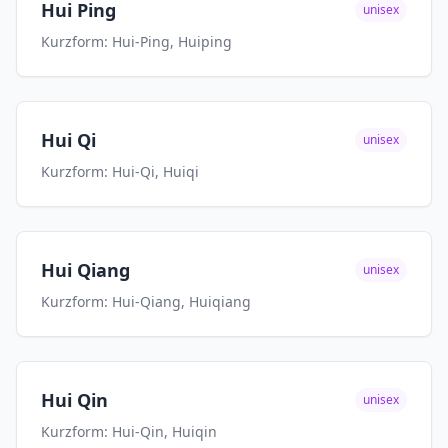
Hui Ping
unisex
Kurzform: Hui-Ping, Huiping
Hui Qi
unisex
Kurzform: Hui-Qi, Huiqi
Hui Qiang
unisex
Kurzform: Hui-Qiang, Huiqiang
Hui Qin
unisex
Kurzform: Hui-Qin, Huiqin