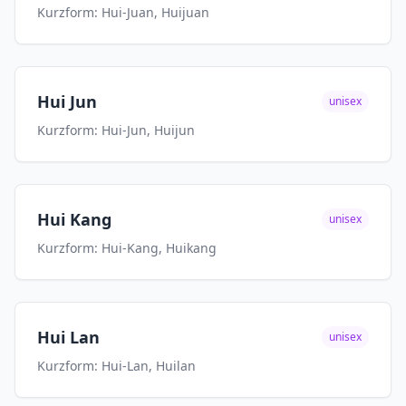
Kurzform: Hui-Juan, Huijuan
Hui Jun
unisex
Kurzform: Hui-Jun, Huijun
Hui Kang
unisex
Kurzform: Hui-Kang, Huikang
Hui Lan
unisex
Kurzform: Hui-Lan, Huilan