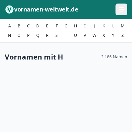
Zum Inhalt springen
vornamen-weltweit.de
A
B
C
D
E
F
G
H
I
J
K
L
M
N
O
P
Q
R
S
T
U
V
W
X
Y
Z
Vornamen mit H
2.186 Namen