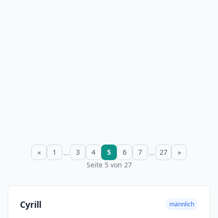
...
...
«
1
3
4
5
6
7
27
»
Seite 5 von 27
Cyrill
männlich